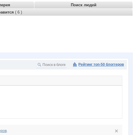
лерея
Поиск людей
равится
( 6 )
Рейтинг топ-50 блоггеров
еров
.