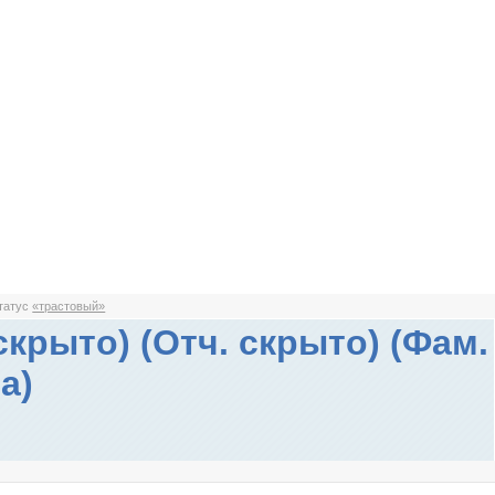
статус
«трастовый»
скрыто) (Отч. скрыто) (Фам.
а)