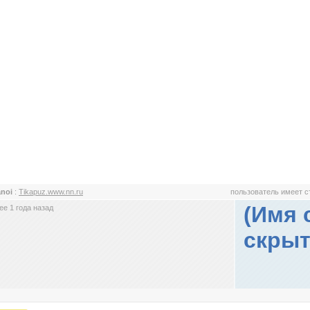
anoi
:
Tikapuz.www.nn.ru
пользователь имеет 
(Имя 
е 1 года назад
скрыт