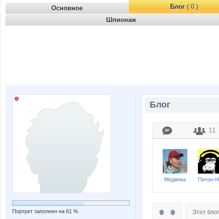
Блог
( 0 )
Основное
Шпионаж
Блог
11
Медянка
Питон-
Портрет заполнен на 61 %
Этот блог