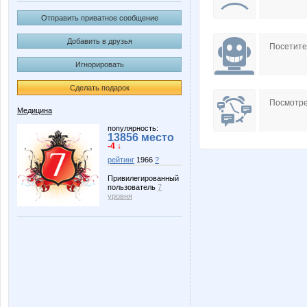
Отправить приватное сообщение
Добавить в друзья
Посетит
Игнорировать
Сделать подарок
Посмотре
Медицина
популярность:
13856 место
-4 ↓
рейтинг
1966
?
Привилегированный
пользователь
7
уровня